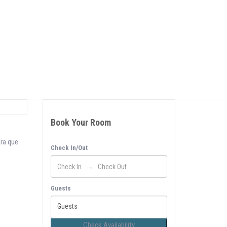
€70
VEJA A PROMOÇÃO
/ PER NIGHT
Book Your Room
ra que
Check In/Out
Guests
Guests
Check Availability