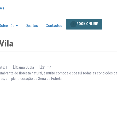
al)
BOOK ONLINE
Sobre nós
Quartos
Contactos
Vila
ts: 1
Cama Dupla
21 m²
mbrante de floresta natural, é muito cómoda e possui todas as condições pa
as, em pleno coração da Serra da Estrela.