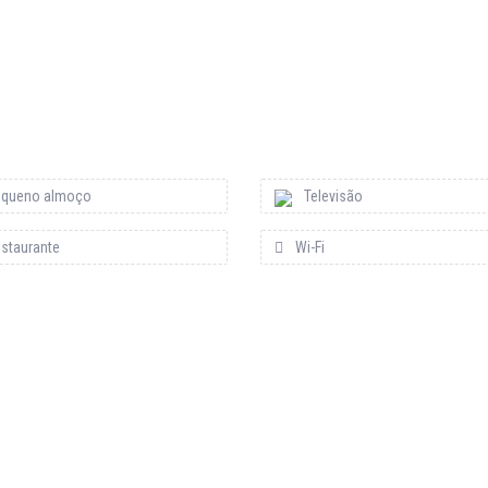
queno almoço
Televisão
staurante
Wi-Fi