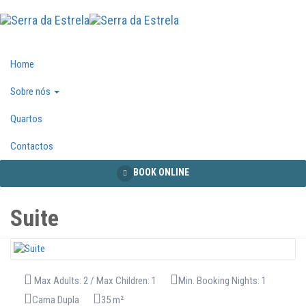
Home
Sobre nós
Quartos
Contactos
BOOK ONLINE
€90
/ PER
VEJA A PROMOÇÃO
Suite
NIGHT
Max Adults: 2 / Max Children: 1
Min. Booking Nights: 1
Cama Dupla
35 m²