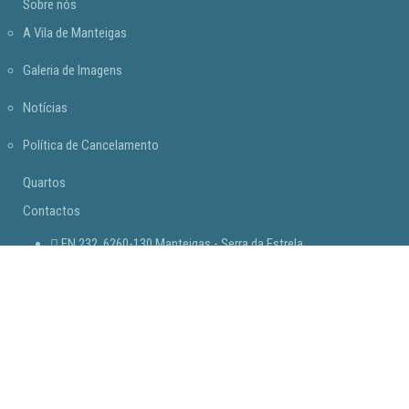
Sobre nós
A Vila de Manteigas
Galeria de Imagens
Notícias
Política de Cancelamento
Quartos
Contactos
EN 232, 6260-130 Manteigas - Serra da Estrela
Telefone: +351 275 011 087 (chamada para a rede fixa nacional)
Email: reservas@hoteldavila.pt | geral@hoteldavila.pt
Registo RNET 9275
Horário da Receção das 8h às 22h
Livro de Reclamações Digital
Plano de Contingência Clea&Safe